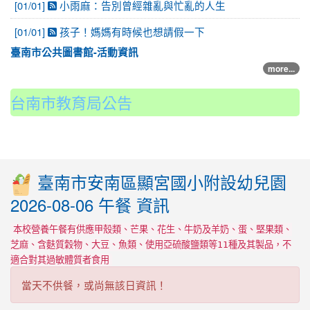
[01/01]
小雨麻：告別曾經雜亂與忙亂的人生
[01/01]
孩子！媽媽有時候也想請假一下
臺南市公共圖書館-活動資訊
more...
台南市教育局公告
臺南市安南區顯宮國小附設幼兒園
2026-08-06 午餐 資訊
本校營養午餐有供應甲殼類、芒果、花生、牛奶及羊奶、蛋、堅果類、
芝麻、含麩質穀物、大豆、魚類、使用亞硫酸鹽類等11種及其製品，不
適合對其過敏體質者食用
當天不供餐，或尚無該日資訊！