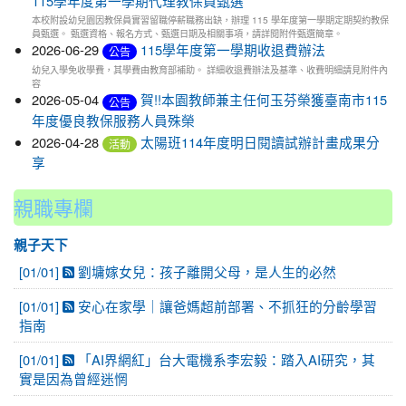
115學年度第一學期代理教保員甄選
本校附設幼兒園因教保員實習留職停薪職務出缺，辦理 115 學年度第一學期定期契約教保
員甄選。 甄選資格、報名方式、甄選日期及相關事項，請詳閱附件甄選簡章。
2026-06-29
115學年度第一學期收退費辦法
公告
幼兒入學免收學費，其學費由教育部補助。 詳細收退費辦法及基準、收費明細請見附件內
容
2026-05-04
賀!!本園教師兼主任何玉芬榮獲臺南市115
公告
年度優良教保服務人員殊榮
2026-04-28
太陽班114年度明日閱讀試辦計畫成果分
活動
享
親職專欄
親子天下
[01/01]
劉墉嫁女兒：孩子離開父母，是人生的必然
[01/01]
安心在家學｜讓爸媽超前部署、不抓狂的分齡學習
指南
[01/01]
「AI界網紅」台大電機系李宏毅：踏入AI研究，其
實是因為曾經迷惘