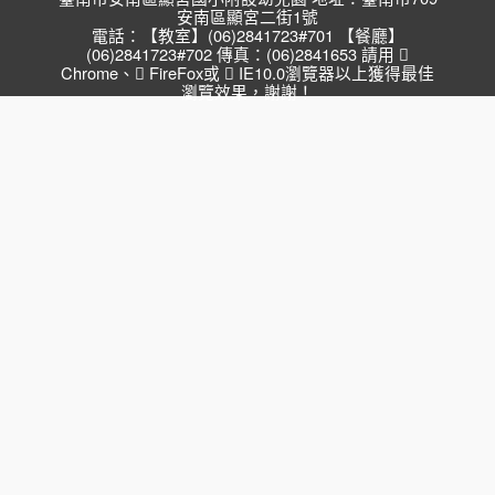
安南區顯宮二街1號
電話：【教室】(06)2841723#701 【餐廳】
(06)2841723#702 傳真：(06)2841653 請用
Chrome
、
FireFox
或
IE10.0瀏覽器以上獲得最佳
瀏覽效果，謝謝！